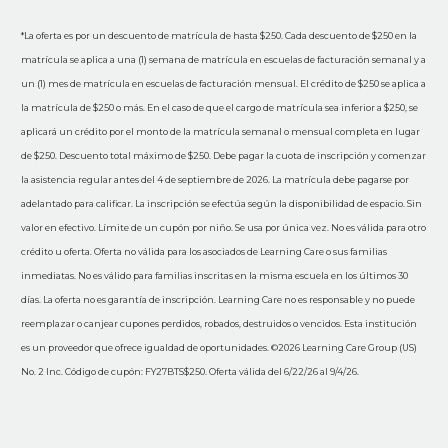
*La oferta es por un descuento de matrícula de hasta $250. Cada descuento de $250 en la
matrícula se aplica a una (1) semana de matrícula en escuelas de facturación semanal y a
un (1) mes de matrícula en escuelas de facturación mensual. El crédito de $250 se aplica a
la matrícula de $250 o más. En el caso de que el cargo de matrícula sea inferior a $250, se
aplicará un crédito por el monto de la matrícula semanal o mensual completa en lugar
de $250. Descuento total máximo de $250. Debe pagar la cuota de inscripción y comenzar
la asistencia regular antes del 4 de septiembre de 2026. La matrícula debe pagarse por
adelantado para calificar. La inscripción se efectúa según la disponibilidad de espacio. Sin
valor en efectivo. Límite de un cupón por niño. Se usa por única vez. No es válida para otro
crédito u oferta. Oferta no válida para los asociados de Learning Care o sus familias
inmediatas. No es válido para familias inscritas en la misma escuela en los últimos 30
días. La oferta no es garantía de inscripción. Learning Care no es responsable y no puede
reemplazar o canjear cupones perdidos, robados, destruidos o vencidos. Esta institución
es un proveedor que ofrece igualdad de oportunidades. ©2026 Learning Care Group (US)
No. 2 Inc. Código de cupón: FY27BTS$250. Oferta válida del 6/22/26 al 9/4/26.