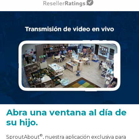
Abra una ventana al día de
su hijo.
®
SproutAbout
, nuestra aplicación exclusiva para