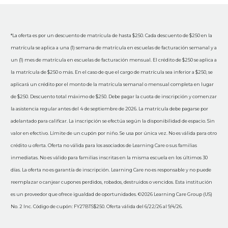
*La oferta es por un descuento de matrícula de hasta $250. Cada descuento de $250 en la
matrícula se aplica a una (1) semana de matrícula en escuelas de facturación semanal y a
un (1) mes de matrícula en escuelas de facturación mensual. El crédito de $250 se aplica a
la matrícula de $250 o más. En el caso de que el cargo de matrícula sea inferior a $250, se
aplicará un crédito por el monto de la matrícula semanal o mensual completa en lugar
de $250. Descuento total máximo de $250. Debe pagar la cuota de inscripción y comenzar
la asistencia regular antes del 4 de septiembre de 2026. La matrícula debe pagarse por
adelantado para calificar. La inscripción se efectúa según la disponibilidad de espacio. Sin
valor en efectivo. Límite de un cupón por niño. Se usa por única vez. No es válida para otro
crédito u oferta. Oferta no válida para los asociados de Learning Care o sus familias
inmediatas. No es válido para familias inscritas en la misma escuela en los últimos 30
días. La oferta no es garantía de inscripción. Learning Care no es responsable y no puede
reemplazar o canjear cupones perdidos, robados, destruidos o vencidos. Esta institución
es un proveedor que ofrece igualdad de oportunidades. ©2026 Learning Care Group (US)
No. 2 Inc. Código de cupón: FY27BTS$250. Oferta válida del 6/22/26 al 9/4/26.