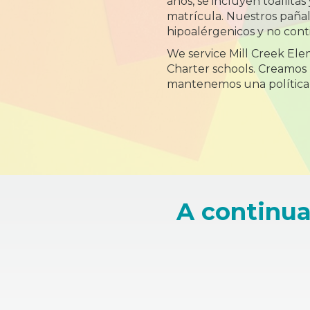
años, se incluyen toallitas y pañales 
matrícula. Nuestros pañale
hipoalérgenicos y no conti
We service Mill Creek El
Charter schools. Creamos
mantenemos una política 
A continua