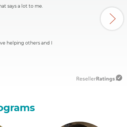
t says a lot to me.
ve helping others and I
rograms