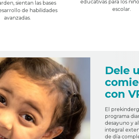
educativas para los niñ
rden, sientan las bases
escolar.
esarrollo de habilidades
avanzadas.
Dele 
comie
con V
El prekinderg
programa diar
desayuno y a
integral exte
de día comple