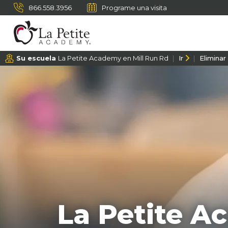
866.558.3956
Programe una visita
Su escuela
La Petite Academy en Mill Run Rd
Ir
Eliminar
La Petite A