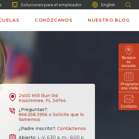
s
Soluciones para el empleador
English
CUELAS
CONÓZCANOS
NUESTRO BLOG
Busque
su
escuela
Programe
una visita
2400 Mill Run Rd
Kissimmee, FL 34744
Contacto
¿Preguntas?:
866.558.3956
o
Solicite que lo
llamemos
¿Padre inscrito?:
Contáctenos
Abierto:
L-V, 6:30 a. m.- 6:00 p.