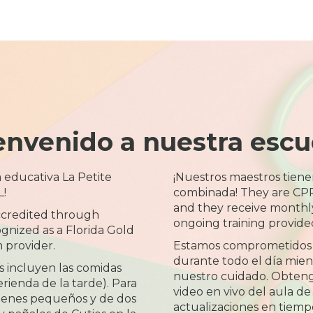
envenido a nuestra escu
a educativa La Petite
¡Nuestros maestros tiene
L!
combinada! They are CPR 
and they receive monthly 
accredited through
ongoing training provided
nized as a Florida Gold
 provider.
Estamos comprometidos
durante todo el día mient
 incluyen las comidas
nuestro cuidado. Obteng
ienda de la tarde). Para
video en vivo del aula de
nenes pequeños y de dos
actualizaciones en tiemp