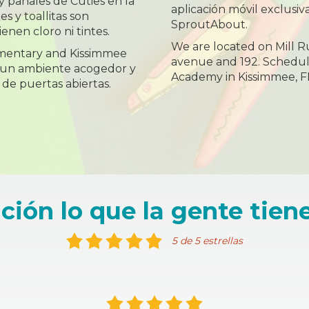
de Cuties en la
aplicación móvil exclusiva
s y toallitas son
SproutAbout.
enen cloro ni tintes.
We are located on Mill R
ementary and Kissimmee
avenue and 192. Schedule
 un ambiente acogedor y
Academy in Kissimmee, F
de puertas abiertas.
ción lo que la gente tiene
5 de 5 estrellas