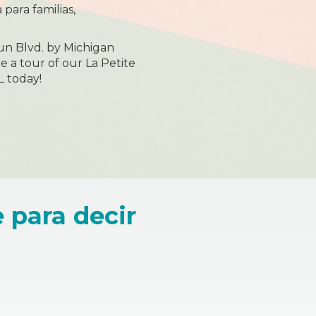
 para familias,
un Blvd. by Michigan
 a tour of our La Petite
L today!
 para decir