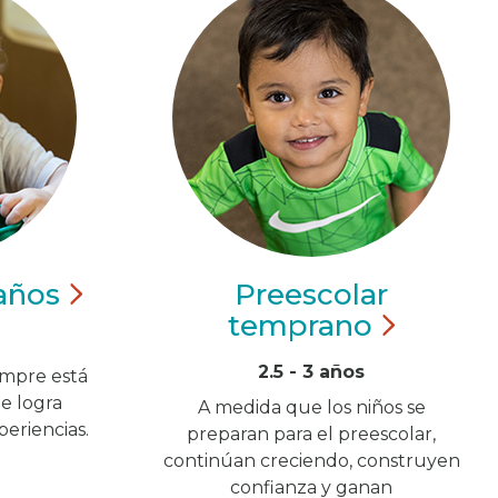
años
Preescolar
temprano
2.5 - 3 años
empre está
e logra
A medida que los niños se
eriencias.
preparan para el preescolar,
continúan creciendo, construyen
confianza y ganan