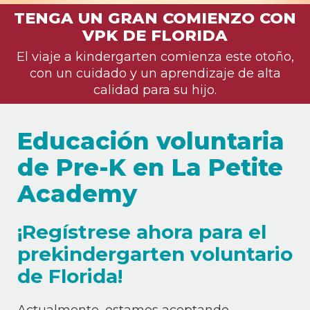
TENGA UN GRAN COMIENZO CON
VPK DE FLORIDA
El viaje a kindergarten comienza este otoño,
con un cuidado y un aprendizaje de alta
calidad para su hijo.
Educación voluntaria
de Pre-K en La Petite
Academy
¡Regístrese ahora para el
prekindergarten voluntario
de Florida!