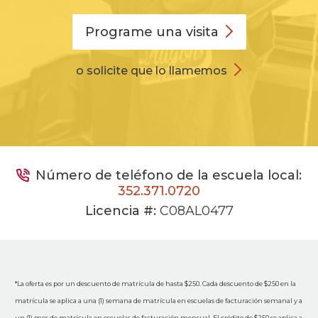
Programe una
visita
o solicite que lo llamemos
Número de teléfono de la escuela local:
352.371.0720
Licencia #:
C08AL0477
*La oferta es por un descuento de matrícula de hasta $250. Cada descuento de $250 en la
matrícula se aplica a una (1) semana de matrícula en escuelas de facturación semanal y a
un (1) mes de matrícula en escuelas de facturación mensual. El crédito de $250 se aplica a