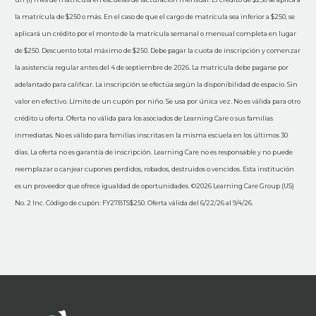
la matrícula de $250 o más. En el caso de que el cargo de matrícula sea inferior a $250, se
aplicará un crédito por el monto de la matrícula semanal o mensual completa en lugar
de $250. Descuento total máximo de $250. Debe pagar la cuota de inscripción y comenzar
la asistencia regular antes del 4 de septiembre de 2026. La matrícula debe pagarse por
adelantado para calificar. La inscripción se efectúa según la disponibilidad de espacio. Sin
valor en efectivo. Límite de un cupón por niño. Se usa por única vez. No es válida para otro
crédito u oferta. Oferta no válida para los asociados de Learning Care o sus familias
inmediatas. No es válido para familias inscritas en la misma escuela en los últimos 30
días. La oferta no es garantía de inscripción. Learning Care no es responsable y no puede
reemplazar o canjear cupones perdidos, robados, destruidos o vencidos. Esta institución
es un proveedor que ofrece igualdad de oportunidades. ©2026 Learning Care Group (US)
No. 2 Inc. Código de cupón: FY27BTS$250. Oferta válida del 6/22/26 al 9/4/26.