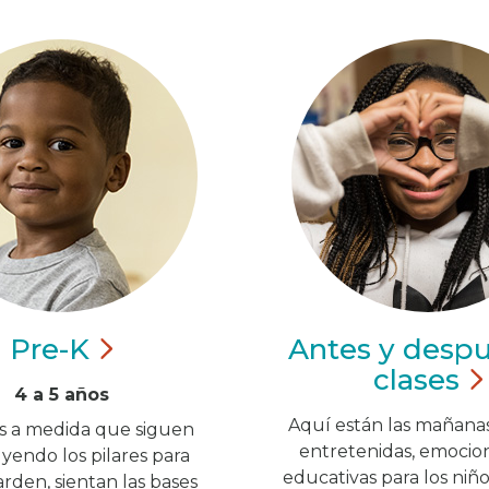
Pre-K
Antes y desp
clases
4 a 5 años
Aquí están las mañanas
os a medida que siguen
entretenidas, emocio
yendo los pilares para
educativas para los niñ
rden, sientan las bases