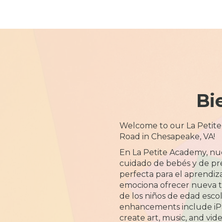
Bi
Welcome to our La Petit
Road in Chesapeake, VA!
En La Petite Academy, nu
cuidado de bebés y de pre
perfecta para el aprendiza
emociona ofrecer nueva t
de los niños de edad esco
enhancements include iPa
create art, music, and vide