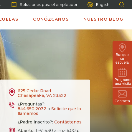
s
Soluciones para el empleador
English
CUELAS
CONÓZCANOS
NUESTRO BLOG
Busque
su
escuela
Programe
una visita
625 Cedar Road
Chesapeake, VA 23322
Contacto
¿Preguntas?:
844.650.2032
o
Solicite que lo
llamemos
¿Padre inscrito?:
Contáctenos
Abierto:
L-V, 6:30 a. m.- 6:00 p.