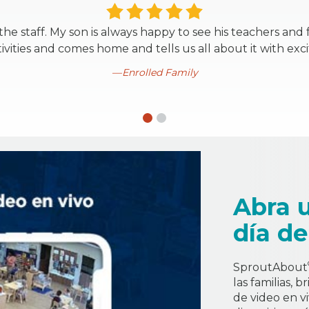
the staff. My son is always happy to see his teachers and 
tivities and comes home and tells us all about it with ex
Enrolled Family
Abra 
día de
SproutAbout
las familias, 
de video en vi