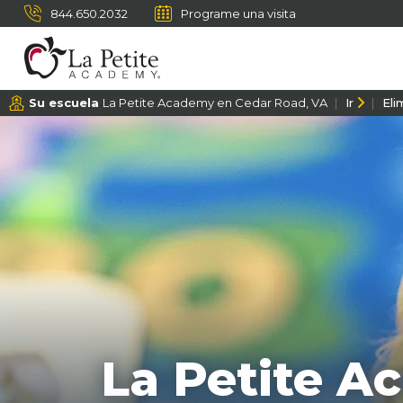
844.650.2032
Programe una visita
Su escuela
La Petite Academy en Cedar Road, VA
Ir
Eli
La Petite A