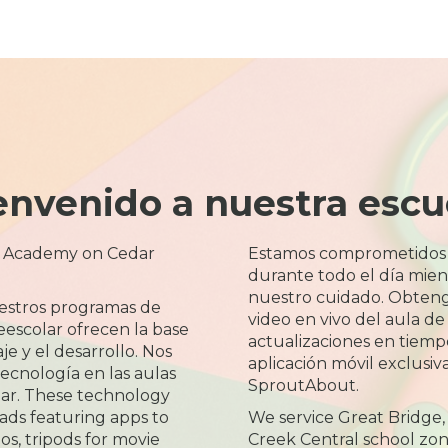
envenido a nuestra escu
e Academy on Cedar
Estamos comprometidos
durante todo el día mient
nuestro cuidado. Obteng
estros programas de
video en vivo del aula de
escolar ofrecen la base
actualizaciones en tiemp
je y el desarrollo. Nos
aplicación móvil exclusiva
ecnología en las aulas
SproutAbout.
lar. These technology
ds featuring apps to
We service Great Bridge,
os, tripods for movie
Creek Central school zon