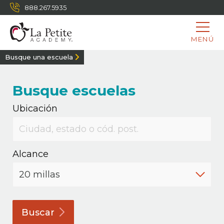
888.267.5935
MENÚ
Busque una escuela
Busque escuelas
Ubicación
Alcance
Buscar