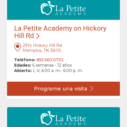
La Petite Academy on Hickory
Hill Rd
2914 Hickory Hill Rd
Memphis, TN 38115
Teléfono:
855.560.0733
Edades:
6 semanas - 12 años
Abierto:
L-V, 6:00 a. m.- 6:00 p. m.
Programe una
visita