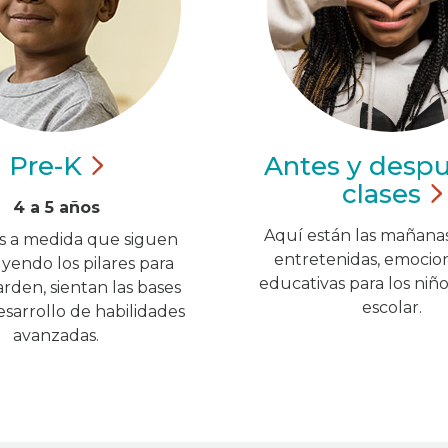
Pre-K
Antes y desp
clases
4 a 5 años
Aquí están las mañanas
os a medida que siguen
entretenidas, emocio
yendo los pilares para
educativas para los niñ
rden, sientan las bases
escolar.
esarrollo de habilidades
avanzadas.