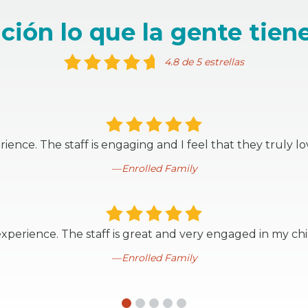
ción lo que la gente tiene
4.8 de 5 estrellas
ience. The staff is engaging and I feel that they truly 
Enrolled Family
experience. The staff is great and very engaged in my c
Enrolled Family