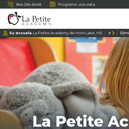
844.264.6448
Programe una visita
Su escuela
La Petite Academy de Horn Lake, MS
Ir
Elim
La Petite A