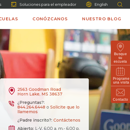
s
Soluciones para el empleador
English
CUELAS
CONÓZCANOS
NUESTRO BLOG
Busque
su
escuela
Programe
una visita
2563 Goodman Road
Horn Lake, MS 38637
Contacto
¿Preguntas?:
844.264.6448
o
Solicite que lo
llamemos
¿Padre inscrito?:
Contáctenos
Abierto:
L-V, 6:00 a. m.- 6:00 p.