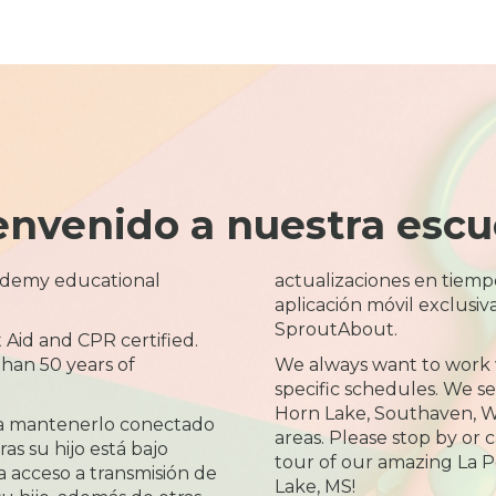
envenido a nuestra escu
ademy educational
actualizaciones en tiemp
aplicación móvil exclusiva
SproutAbout.
t Aid and CPR certified.
han 50 years of
We always want to work 
specific schedules. We s
Horn Lake, Southaven, W
a mantenerlo conectado
areas. Please stop by or 
as su hijo está bajo
tour of our amazing La 
 acceso a transmisión de
Lake, MS!