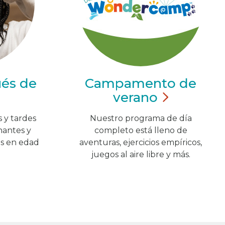
ués de
Campamento de
verano
 y tardes
Nuestro programa de día
nantes y
completo está lleno de
os en edad
aventuras, ejercicios empíricos,
juegos al aire libre y más.