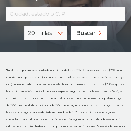
Buscar
*La oferta es por un descuento de matrícula de hasta $250. Cada descuento de $250 en la
matrícula se aplica a una (1) semana de matrícula en escuelas de facturación semanal y a
un (1) mes de matrícula en escuelas de facturación mensual. El crédito de $250 se aplica a
la matrícula de $250 o más. En el caso de que el cargo de matrícula sea inferior a $250, se
aplicará un crédito por el monto de la matrícula semanal o mensual completa en lugar
de $250. Descuento total máximo de $250. Debe pagar la cuota de inscripción y comenzar
la asistencia regular antes del 4 de septiembre de 2026. La matrícula debe pagarse por
adelantado para calificar. La inscripción se efectúa según la disponibilidad de espacio. Sin
valor en efectivo. Límite de un cupón por niño. Se usa por única vez. No es válida para otro