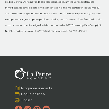
crédito u oferta. Oferta no válida para los asociados de Learning Care o sus familias
inmediatas. No es válido para familias inscritas en la misma escuela en los últimos 30
días. La oferta no es garantía de inscripción. Learning Care no es responsable y no puede
reemplazar o canjear cupones perdidos, robados, destruidos o vencidos. Esta institución
es un proveedor que ofrece igualdad de oportunidades. ©2026 Learning Care Group (US)
No. 2 Inc. Código de cupón: FY27BTS$250. Oferta válida del 6/22/26 al 9/4/26.
Programe una visita
Pague en línea
English