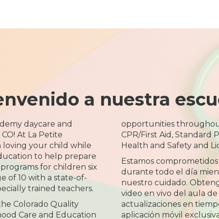
envenido a nuestra escu
ademy daycare and
opportunities throughou
 CO! At La Petite
CPR/First Aid, Standard P
 loving your child while
Health and Safety and Li
ducation to help prepare
Estamos comprometidos
 programs for children six
durante todo el día mient
 of 10 with a state-of-
nuestro cuidado. Obteng
ecially trained teachers.
video en vivo del aula de
 the Colorado Quality
actualizaciones en tiemp
dhood Care and Education
aplicación móvil exclusiva