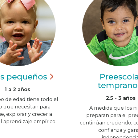
os
pequeños
Preescola
temprano
1 a 2 años
2.5 - 3 años
o de edad tiene todo el
o que necesitan para
A medida que los ni
, explorar y crecer a
preparan para el pree
el aprendizaje empírico.
continúan creciendo, c
confianza y gan
independencia