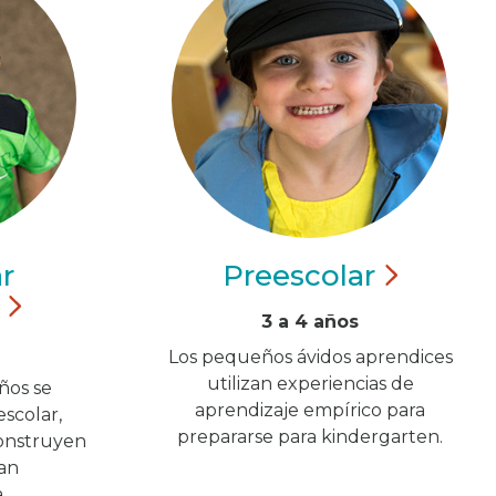
r
Preescolar
3 a 4 años
Los pequeños ávidos aprendices
utilizan experiencias de
ños se
aprendizaje empírico para
scolar,
prepararse para kindergarten.
onstruyen
an
.