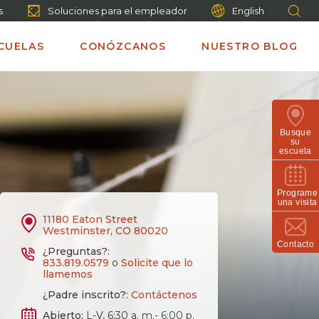
s
Soluciones para el empleador
English
CUELAS
CONÓZCANOS
NUESTRO BLOG
Busque
su
escuela
Programe
una visita
11180 Eaton Street
Westminster, CO 80020
Contacto
¿Preguntas?:
833.819.0579
o
Solicite que lo
llamemos
¿Padre inscrito?:
Contáctenos
Abierto:
L-V, 6:30 a. m.- 6:00 p.