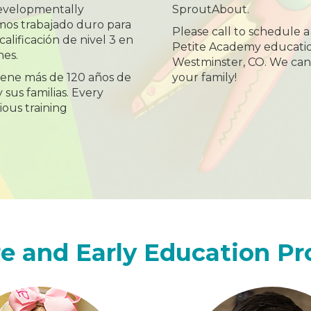
 developmentally
SproutAbout.
mos trabajado duro para
Please call to schedule a
alificación de nivel 3 en
Petite Academy educatio
nes.
Westminster, CO. We can
iene más de 120 años de
your family!
 sus familias. Every
ious training
e and Early Education P