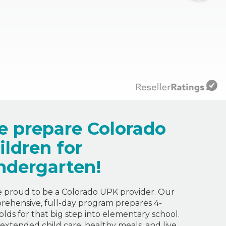
 prepare Colorado
ildren for
ndergarten!
 proud to be a Colorado UPK provider. Our
ehensive, full-day program prepares 4-
olds for that big step into elementary school.
 extended child care, healthy meals, and live