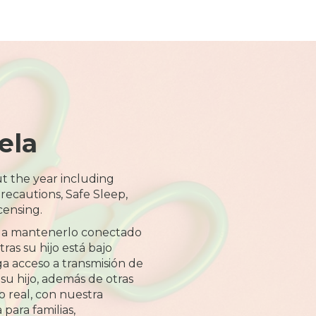
ela
t the year including
recautions, Safe Sleep,
censing.
 a mantenerlo conectado
ras su hijo está bajo
a acceso a transmisión de
 su hijo, además de otras
o real, con nuestra
 para familias,