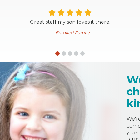
Great staff my son loves it there.
Enrolled Family
We
ch
ki
We're
compr
year-
Plus,