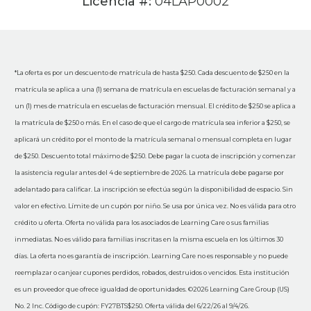
Licencia #:
04LAP0002
*La oferta es por un descuento de matrícula de hasta $250. Cada descuento de $250 en la
matrícula se aplica a una (1) semana de matrícula en escuelas de facturación semanal y a
un (1) mes de matrícula en escuelas de facturación mensual. El crédito de $250 se aplica a
la matrícula de $250 o más. En el caso de que el cargo de matrícula sea inferior a $250, se
aplicará un crédito por el monto de la matrícula semanal o mensual completa en lugar
de $250. Descuento total máximo de $250. Debe pagar la cuota de inscripción y comenzar
la asistencia regular antes del 4 de septiembre de 2026. La matrícula debe pagarse por
adelantado para calificar. La inscripción se efectúa según la disponibilidad de espacio. Sin
valor en efectivo. Límite de un cupón por niño. Se usa por única vez. No es válida para otro
crédito u oferta. Oferta no válida para los asociados de Learning Care o sus familias
inmediatas. No es válido para familias inscritas en la misma escuela en los últimos 30
días. La oferta no es garantía de inscripción. Learning Care no es responsable y no puede
reemplazar o canjear cupones perdidos, robados, destruidos o vencidos. Esta institución
es un proveedor que ofrece igualdad de oportunidades. ©2026 Learning Care Group (US)
No. 2 Inc. Código de cupón: FY27BTS$250. Oferta válida del 6/22/26 al 9/4/26.