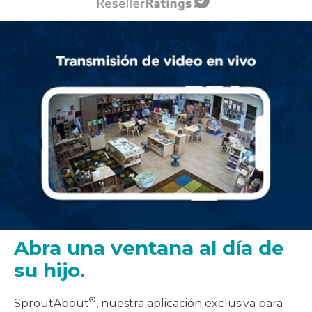
Abra una ventana al día de
su hijo.
®
SproutAbout
, nuestra aplicación exclusiva para