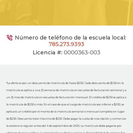
Número de teléfono de la escuela local:
785.273.9393
Licencia #:
0000363-003
*La oferta es por un descuento de matrícula de hasta $250. Cada descuento de $250 en la
matrícula se aplica a una (1) semana de matrícula en escuelas de facturación semanal y a
un (1) mes de matrícula en escuelas de facturación mensual. El crédito de $250 se aplica a
la matrícula de $250 o más. En el caso de que el cargo de matrícula sea inferior a $250, se
aplicará un crédito por el monto de la matrícula semanal o mensual completa en lugar
de $250. Descuento total máximo de $250. Debe pagar la cuota de inscripción y comenzar
la asistencia regular antes del 4 de septiembre de 2026. La matrícula debe pagarse por
adelantado para calificar. La inscripción se efectúa según la disponibilidad de espacio. Sin