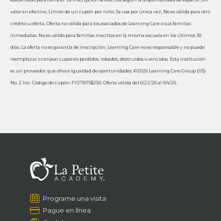
valor en efectivo. Límite de un cupón por niño. Se usa por única vez. No es válida para otro
crédito u oferta. Oferta no válida para los asociados de Learning Care o sus familias
inmediatas. No es válido para familias inscritas en la misma escuela en los últimos 30
días. La oferta no es garantía de inscripción. Learning Care no es responsable y no puede
reemplazar o canjear cupones perdidos, robados, destruidos o vencidos. Esta institución
es un proveedor que ofrece igualdad de oportunidades. ©2026 Learning Care Group (US)
No. 2 Inc. Código de cupón: FY27BTS$250. Oferta válida del 6/22/26 al 9/4/26.
Programe una visita
Pague en línea