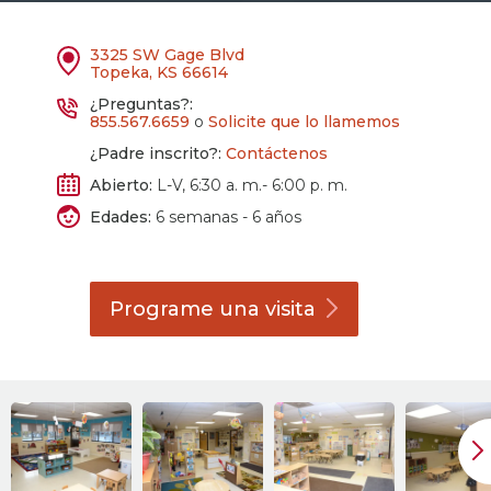
3325 SW Gage Blvd
Topeka, KS 66614
¿Preguntas?:
855.567.6659
o
Solicite que lo llamemos
¿Padre inscrito?:
Contáctenos
Abierto:
L-V, 6:30 a. m.- 6:00 p. m.
Edades:
6 semanas - 6 años
Programe una
visita