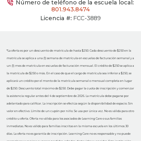
Número de teléfono de la escuela local:
801.943.8474
Licencia #:
FCC-3889
*La oferta es por un descuento de matrícula de hasta $250. Cada descuento de $250 en la
matrícula se aplica a una (1) semana de matrícula en escuelas de facturación semanal y a
un (1) mes de matrícula en escuelas de facturación mensual. El crédito de $250 se aplica a
la matrícula de $250 o más. En el caso de que el cargo de matrícula sea inferior a $250, se
aplicará un crédito por el monto de la matrícula semanal o mensual completa en lugar
de $250. Descuento total máximo de $250. Debe pagar la cuota de inscripción y comenzar
la asistencia regular antes del 4 de septiembre de 2026. La matrícula debe pagarse por
adelantado para calificar. La inscripción se efectúa según la disponibilidad de espacio. Sin
valor en efectivo. Límite de un cupón por niño. Se usa por única vez. No es válida para otro
crédito u oferta. Oferta no válida para los asociados de Learning Care o sus familias
inmediatas. No es válido para familias inscritas en la misma escuela en los últimos 30
días. La oferta no es garantía de inscripción. Learning Care no es responsable y no puede