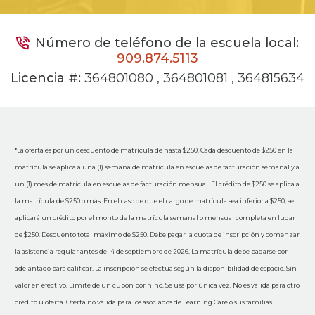
Número de teléfono de la escuela local:
909.874.5113
Licencia #:
364801080 , 364801081 , 364815634
*La oferta es por un descuento de matrícula de hasta $250. Cada descuento de $250 en la
matrícula se aplica a una (1) semana de matrícula en escuelas de facturación semanal y a
un (1) mes de matrícula en escuelas de facturación mensual. El crédito de $250 se aplica a
la matrícula de $250 o más. En el caso de que el cargo de matrícula sea inferior a $250, se
aplicará un crédito por el monto de la matrícula semanal o mensual completa en lugar
de $250. Descuento total máximo de $250. Debe pagar la cuota de inscripción y comenzar
la asistencia regular antes del 4 de septiembre de 2026. La matrícula debe pagarse por
adelantado para calificar. La inscripción se efectúa según la disponibilidad de espacio. Sin
valor en efectivo. Límite de un cupón por niño. Se usa por única vez. No es válida para otro
crédito u oferta. Oferta no válida para los asociados de Learning Care o sus familias