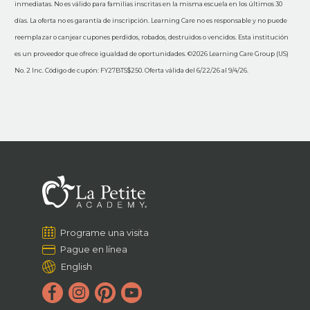
inmediatas. No es válido para familias inscritas en la misma escuela en los últimos 30
días. La oferta no es garantía de inscripción. Learning Care no es responsable y no puede
reemplazar o canjear cupones perdidos, robados, destruidos o vencidos. Esta institución
es un proveedor que ofrece igualdad de oportunidades. ©2026 Learning Care Group (US)
No. 2 Inc. Código de cupón: FY27BTS$250. Oferta válida del 6/22/26 al 9/4/26.
Programe una visita
Pague en línea
English