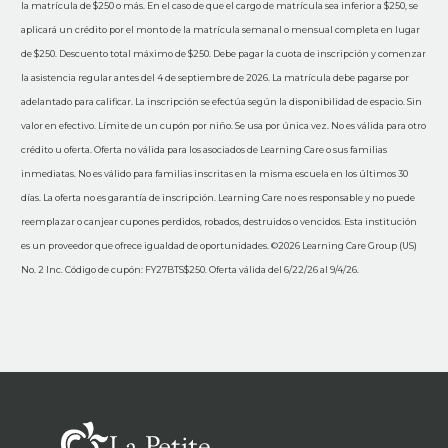
la matrícula de $250 o más. En el caso de que el cargo de matrícula sea inferior a $250, se
aplicará un crédito por el monto de la matrícula semanal o mensual completa en lugar
de $250. Descuento total máximo de $250. Debe pagar la cuota de inscripción y comenzar
la asistencia regular antes del 4 de septiembre de 2026. La matrícula debe pagarse por
adelantado para calificar. La inscripción se efectúa según la disponibilidad de espacio. Sin
valor en efectivo. Límite de un cupón por niño. Se usa por única vez. No es válida para otro
crédito u oferta. Oferta no válida para los asociados de Learning Care o sus familias
inmediatas. No es válido para familias inscritas en la misma escuela en los últimos 30
días. La oferta no es garantía de inscripción. Learning Care no es responsable y no puede
reemplazar o canjear cupones perdidos, robados, destruidos o vencidos. Esta institución
es un proveedor que ofrece igualdad de oportunidades. ©2026 Learning Care Group (US)
No. 2 Inc. Código de cupón: FY27BTS$250. Oferta válida del 6/22/26 al 9/4/26.