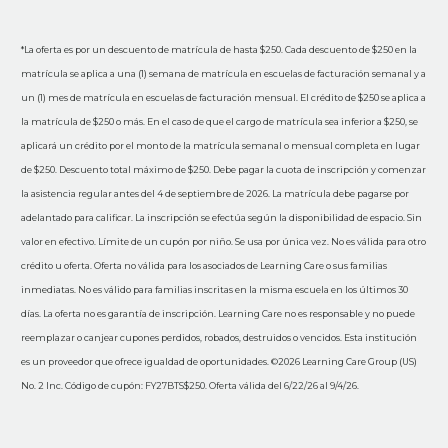
*La oferta es por un descuento de matrícula de hasta $250. Cada descuento de $250 en la
matrícula se aplica a una (1) semana de matrícula en escuelas de facturación semanal y a
un (1) mes de matrícula en escuelas de facturación mensual. El crédito de $250 se aplica a
la matrícula de $250 o más. En el caso de que el cargo de matrícula sea inferior a $250, se
aplicará un crédito por el monto de la matrícula semanal o mensual completa en lugar
de $250. Descuento total máximo de $250. Debe pagar la cuota de inscripción y comenzar
la asistencia regular antes del 4 de septiembre de 2026. La matrícula debe pagarse por
adelantado para calificar. La inscripción se efectúa según la disponibilidad de espacio. Sin
valor en efectivo. Límite de un cupón por niño. Se usa por única vez. No es válida para otro
crédito u oferta. Oferta no válida para los asociados de Learning Care o sus familias
inmediatas. No es válido para familias inscritas en la misma escuela en los últimos 30
días. La oferta no es garantía de inscripción. Learning Care no es responsable y no puede
reemplazar o canjear cupones perdidos, robados, destruidos o vencidos. Esta institución
es un proveedor que ofrece igualdad de oportunidades. ©2026 Learning Care Group (US)
No. 2 Inc. Código de cupón: FY27BTS$250. Oferta válida del 6/22/26 al 9/4/26.