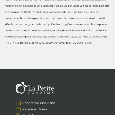
valor en efectivo. Límite de un cupón por niño. Se usa por única vez. No es válida para otro
crédito u oferta. Oferta no válida para los asociados de Learning Care o sus familias
inmediatas. No es válido para familias inscritas en la misma escuela en los últimos 30
días. La oferta no es garantía de inscripción. Learning Care no es responsable y no puede
reemplazar o canjear cupones perdidos, robados, destruidos o vencidos. Esta institución
es un proveedor que ofrece igualdad de oportunidades. ©2026 Learning Care Group (US)
No. 2 Inc. Código de cupón: FY27BTS$250. Oferta válida del 6/22/26 al 9/4/26.
Programe una visita
Pague en línea