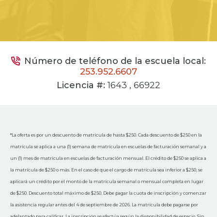
Número de teléfono de la escuela local:
253.952.6607
Licencia #:
1643 , 66922
*La oferta es por un descuento de matrícula de hasta $250. Cada descuento de $250 en la
matrícula se aplica a una (1) semana de matrícula en escuelas de facturación semanal y a
un (1) mes de matrícula en escuelas de facturación mensual. El crédito de $250 se aplica a
la matrícula de $250 o más. En el caso de que el cargo de matrícula sea inferior a $250, se
aplicará un crédito por el monto de la matrícula semanal o mensual completa en lugar
de $250. Descuento total máximo de $250. Debe pagar la cuota de inscripción y comenzar
la asistencia regular antes del 4 de septiembre de 2026. La matrícula debe pagarse por
adelantado para calificar. La inscripción se efectúa según la disponibilidad de espacio. Sin