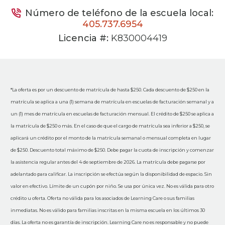
Número de teléfono de la escuela local:
405.737.6954
Licencia #:
K830004419
*La oferta es por un descuento de matrícula de hasta $250. Cada descuento de $250 en la
matrícula se aplica a una (1) semana de matrícula en escuelas de facturación semanal y a
un (1) mes de matrícula en escuelas de facturación mensual. El crédito de $250 se aplica a
la matrícula de $250 o más. En el caso de que el cargo de matrícula sea inferior a $250, se
aplicará un crédito por el monto de la matrícula semanal o mensual completa en lugar
de $250. Descuento total máximo de $250. Debe pagar la cuota de inscripción y comenzar
la asistencia regular antes del 4 de septiembre de 2026. La matrícula debe pagarse por
adelantado para calificar. La inscripción se efectúa según la disponibilidad de espacio. Sin
valor en efectivo. Límite de un cupón por niño. Se usa por única vez. No es válida para otro
crédito u oferta. Oferta no válida para los asociados de Learning Care o sus familias
inmediatas. No es válido para familias inscritas en la misma escuela en los últimos 30
días. La oferta no es garantía de inscripción. Learning Care no es responsable y no puede