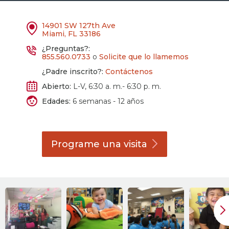
14901 SW 127th Ave
Miami, FL 33186
¿Preguntas?:
855.560.0733
o
Solicite que lo llamemos
¿Padre inscrito?:
Contáctenos
Abierto:
L-V, 6:30 a. m.- 6:30 p. m.
Edades:
6 semanas - 12 años
Programe una
visita