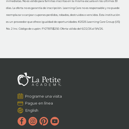
inmediatas. No es válido para familias inscritas en la misma escuela en los últimos 30
días. La oferta no es garantía de inscripción. Learning Care no es responsable y no puede
reemplazar o canjear cupones perdidos, robados, destruidos o vencidos. Esta institución
es un proveedor que ofrece igualdad de oportunidades. ©2026 Learning Care Group (US)
No. 2 Inc. Código de cupón: FY27BTS$250. Oferta válida del 6/22/26 al 9/4/26.
Programe una visita
Pague en línea
English