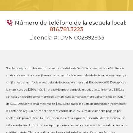
Número de teléfono de la escuela local:
816.781.3223
Licencia #:
DVN 002892633
*La oferta es por un descuento de matrícula de hasta $250. Cada descuento de $250 en la
matrícula se aplica a una (1) semana de matrícula en escuelas de facturación semanal y a
un (1) mes de matrícula en escuelas de facturación mensual. El crédito de $250 se aplica a
la matrícula de $250 o más. En el caso de que el cargo de matrícula sea inferior a $250, se
aplicará un crédito por el monto de la matrícula semanal o mensual completa en lugar
de $250. Descuento total máximo de $250. Debe pagar la cuota de inscripción y comenzar
la asistencia regular antes del 4 de septiembre de 2026. La matrícula debe pagarse por
adelantado para calificar. La inscripción se efectúa según la disponibilidad de espacio. Sin
valor en efectivo. Límite de un cupón por niño. Se usa por única vez. No es válida para otro
crédito u oferta. Oferta no válida para los asociados de Learning Care o sus familias