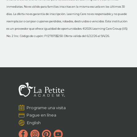
inmediatas. No es válido para familias inscritas en la misma escuela en los últimos 30
días. La oferta no es garantía de inscripción. Learning Care no es responsable y no puede
reemplazar o canjear cupones perdidos, robados, destruidos o vencidos. Esta institución
es un proveedor que ofrece igualdad de oportunidades. ©2026 Learning Care Group (US)
No. 2 Inc. Código de cupón: FY27BTS$250. Oferta válida del 6/22/26 al 9/4/26.
Programe una visita
Pague en línea
English