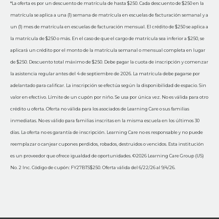
*La oferta es por un descuento de matrícula de hasta $250. Cada descuento de $250 en la
matrícula se aplica a una (1) semana de matrícula en escuelas de facturación semanal y a
un (1) mes de matrícula en escuelas de facturación mensual. El crédito de $250 se aplica a
la matrícula de $250 o más. En el caso de que el cargo de matrícula sea inferior a $250, se
aplicará un crédito por el monto de la matrícula semanal o mensual completa en lugar
de $250. Descuento total máximo de $250. Debe pagar la cuota de inscripción y comenzar
la asistencia regular antes del 4 de septiembre de 2026. La matrícula debe pagarse por
adelantado para calificar. La inscripción se efectúa según la disponibilidad de espacio. Sin
valor en efectivo. Límite de un cupón por niño. Se usa por única vez. No es válida para otro
crédito u oferta. Oferta no válida para los asociados de Learning Care o sus familias
inmediatas. No es válido para familias inscritas en la misma escuela en los últimos 30
días. La oferta no es garantía de inscripción. Learning Care no es responsable y no puede
reemplazar o canjear cupones perdidos, robados, destruidos o vencidos. Esta institución
es un proveedor que ofrece igualdad de oportunidades. ©2026 Learning Care Group (US)
No. 2 Inc. Código de cupón: FY27BTS$250. Oferta válida del 6/22/26 al 9/4/26.