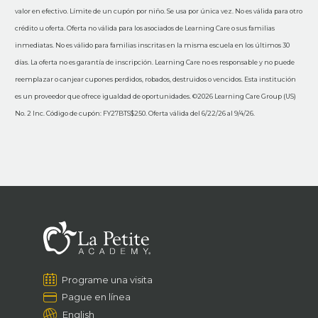
valor en efectivo. Límite de un cupón por niño. Se usa por única vez. No es válida para otro
crédito u oferta. Oferta no válida para los asociados de Learning Care o sus familias
inmediatas. No es válido para familias inscritas en la misma escuela en los últimos 30
días. La oferta no es garantía de inscripción. Learning Care no es responsable y no puede
reemplazar o canjear cupones perdidos, robados, destruidos o vencidos. Esta institución
es un proveedor que ofrece igualdad de oportunidades. ©2026 Learning Care Group (US)
No. 2 Inc. Código de cupón: FY27BTS$250. Oferta válida del 6/22/26 al 9/4/26.
Programe una visita
Pague en línea
English