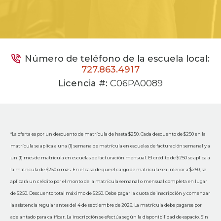
Número de teléfono de la escuela local:
727.863.4917
Licencia #:
C06PA0089
*La oferta es por un descuento de matrícula de hasta $250. Cada descuento de $250 en la
matrícula se aplica a una (1) semana de matrícula en escuelas de facturación semanal y a
un (1) mes de matrícula en escuelas de facturación mensual. El crédito de $250 se aplica a
la matrícula de $250 o más. En el caso de que el cargo de matrícula sea inferior a $250, se
aplicará un crédito por el monto de la matrícula semanal o mensual completa en lugar
de $250. Descuento total máximo de $250. Debe pagar la cuota de inscripción y comenzar
la asistencia regular antes del 4 de septiembre de 2026. La matrícula debe pagarse por
adelantado para calificar. La inscripción se efectúa según la disponibilidad de espacio. Sin