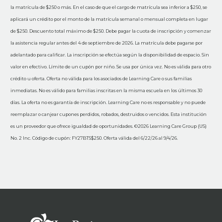
la matrícula de $250 o más. En el caso de que el cargo de matrícula sea inferior a $250, se
aplicará un crédito por el monto de la matrícula semanal o mensual completa en lugar
de $250. Descuento total máximo de $250. Debe pagar la cuota de inscripción y comenzar
la asistencia regular antes del 4 de septiembre de 2026. La matrícula debe pagarse por
adelantado para calificar. La inscripción se efectúa según la disponibilidad de espacio. Sin
valor en efectivo. Límite de un cupón por niño. Se usa por única vez. No es válida para otro
crédito u oferta. Oferta no válida para los asociados de Learning Care o sus familias
inmediatas. No es válido para familias inscritas en la misma escuela en los últimos 30
días. La oferta no es garantía de inscripción. Learning Care no es responsable y no puede
reemplazar o canjear cupones perdidos, robados, destruidos o vencidos. Esta institución
es un proveedor que ofrece igualdad de oportunidades. ©2026 Learning Care Group (US)
No. 2 Inc. Código de cupón: FY27BTS$250. Oferta válida del 6/22/26 al 9/4/26.