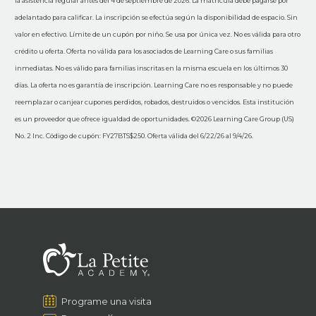
la asistencia regular antes del 4 de septiembre de 2026. La matrícula debe pagarse por
adelantado para calificar. La inscripción se efectúa según la disponibilidad de espacio. Sin
valor en efectivo. Límite de un cupón por niño. Se usa por única vez. No es válida para otro
crédito u oferta. Oferta no válida para los asociados de Learning Care o sus familias
inmediatas. No es válido para familias inscritas en la misma escuela en los últimos 30
días. La oferta no es garantía de inscripción. Learning Care no es responsable y no puede
reemplazar o canjear cupones perdidos, robados, destruidos o vencidos. Esta institución
es un proveedor que ofrece igualdad de oportunidades. ©2026 Learning Care Group (US)
No. 2 Inc. Código de cupón: FY27BTS$250. Oferta válida del 6/22/26 al 9/4/26.
Programe una visita