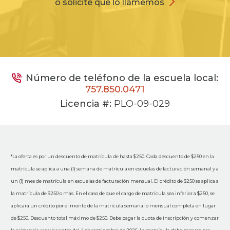
o solicite que lo llamemos
Número de teléfono de la escuela local:
757.850.0471
Licencia #:
PLO-09-029
*La oferta es por un descuento de matrícula de hasta $250. Cada descuento de $250 en la
matrícula se aplica a una (1) semana de matrícula en escuelas de facturación semanal y a
un (1) mes de matrícula en escuelas de facturación mensual. El crédito de $250 se aplica a
la matrícula de $250 o más. En el caso de que el cargo de matrícula sea inferior a $250, se
aplicará un crédito por el monto de la matrícula semanal o mensual completa en lugar
de $250. Descuento total máximo de $250. Debe pagar la cuota de inscripción y comenzar