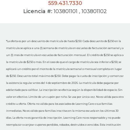
559.431.7330
Licencia #:
103801101 , 103801102
*La oferta es por un descuento de matrícula de hasta $250. Cada descuento de $250 en la
matrícula se aplica a una (1) semana de matrícula en escuelas de facturación semanal y a
un (1) mes de matrícula en escuelas de facturación mensual. El crédito de $250 se aplica a
la matrícula de $250 o más. En el caso de que el cargo de matrícula sea inferior a $250, se
aplicará un crédito por el monto de la matrícula semanal o mensual completa en lugar
de $250. Descuento total máximo de $250. Debe pagar la cuota de inscripción y comenzar
la asistencia regular antes del 4 de septiembre de 2026. La matrícula debe pagarse por
adelantado para calificar. La inscripción se efectúa según la disponibilidad de espacio. Sin
valor en efectivo. Límite de un cupón por niño. Se usa por única vez. No es válida para otro
crédito u oferta. Oferta no válida para los asociados de Learning Care o sus familias
inmediatas. No es válido para familias inscritas en la misma escuela en los últimos 30
días. La oferta no es garantía de inscripción. Learning Care no es responsable y no puede
reemplazar o canjear cupones perdidos, robados, destruidos o vencidos. Esta institución