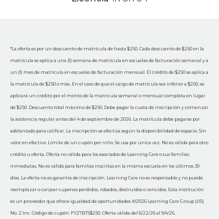
*La oferta es por un descuento de matrícula de hasta $250. Cada descuento de $250 en la
matrícula se aplica a una (1) semana de matrícula en escuelas de facturación semanal y a
un (1) mes de matrícula en escuelas de facturación mensual. El crédito de $250 se aplica a
la matrícula de $250 o más. En el caso de que el cargo de matrícula sea inferior a $250, se
aplicará un crédito por el monto de la matrícula semanal o mensual completa en lugar
de $250. Descuento total máximo de $250. Debe pagar la cuota de inscripción y comenzar
la asistencia regular antes del 4 de septiembre de 2026. La matrícula debe pagarse por
adelantado para calificar. La inscripción se efectúa según la disponibilidad de espacio. Sin
valor en efectivo. Límite de un cupón por niño. Se usa por única vez. No es válida para otro
crédito u oferta. Oferta no válida para los asociados de Learning Care o sus familias
inmediatas. No es válido para familias inscritas en la misma escuela en los últimos 30
días. La oferta no es garantía de inscripción. Learning Care no es responsable y no puede
reemplazar o canjear cupones perdidos, robados, destruidos o vencidos. Esta institución
es un proveedor que ofrece igualdad de oportunidades. ©2026 Learning Care Group (US)
No. 2 Inc. Código de cupón: FY27BTS$250. Oferta válida del 6/22/26 al 9/4/26.