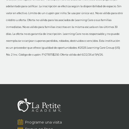
adelantado para calificar. La inscripción se efectúa según la disponibilidad de espacio. Sin
valor en efectivo. Límite de un cupón por niño. Se usa por única vez. No es válida para otro
crédito u oferta. Oferta no válida para los asociados de Learning Care o sus familias
inmediatas. No es válido para familias inscritas en la misma escuela en los últimos 30
días. La oferta no es garantía de inscripción. Learning Care no es responsable y no puede
reemplazar o canjear cupones perdidos, robados, destruidos o vencidos. Esta institución
es un proveedor que ofrece igualdad de oportunidades. ©2026 Learning Care Group (US)
No. 2 Inc. Código de cupón: FY27BTS$250. Oferta válida del 6/22/26 al 9/4/26.
Programe una visita
Pague en línea