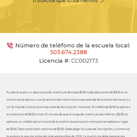
o solicite que lo llamemos
Número de teléfono de la escuela local:
503.674.2388
Licencia #:
CC002173
*La oferta es por un descuento de matrícula de hasta $250. Cada descuento de $250 en la
matrícula se aplica a una (1) semana de matrícula en escuelas de facturación semanal y a
un (1) mes de matrícula en escuelas de facturación mensual. El crédito de $250 se aplica a
la matrícula de $250 o más. En el caso de que el cargo de matrícula sea inferior a $250, se
aplicará un crédito por el monto de la matrícula semanal o mensual completa en lugar
de $250. Descuento total máximo de $250. Debe pagar la cuota de inscripción y comenzar
la asistencia regular antes del 4 de septiembre de 2026. La matrícula debe pagarse por