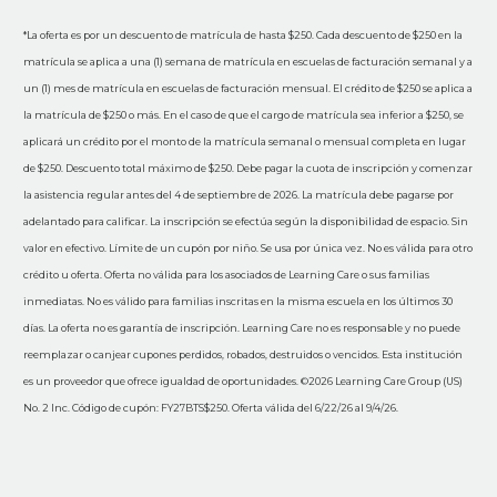
*La oferta es por un descuento de matrícula de hasta $250. Cada descuento de $250 en la
matrícula se aplica a una (1) semana de matrícula en escuelas de facturación semanal y a
un (1) mes de matrícula en escuelas de facturación mensual. El crédito de $250 se aplica a
la matrícula de $250 o más. En el caso de que el cargo de matrícula sea inferior a $250, se
aplicará un crédito por el monto de la matrícula semanal o mensual completa en lugar
de $250. Descuento total máximo de $250. Debe pagar la cuota de inscripción y comenzar
la asistencia regular antes del 4 de septiembre de 2026. La matrícula debe pagarse por
adelantado para calificar. La inscripción se efectúa según la disponibilidad de espacio. Sin
valor en efectivo. Límite de un cupón por niño. Se usa por única vez. No es válida para otro
crédito u oferta. Oferta no válida para los asociados de Learning Care o sus familias
inmediatas. No es válido para familias inscritas en la misma escuela en los últimos 30
días. La oferta no es garantía de inscripción. Learning Care no es responsable y no puede
reemplazar o canjear cupones perdidos, robados, destruidos o vencidos. Esta institución
es un proveedor que ofrece igualdad de oportunidades. ©2026 Learning Care Group (US)
No. 2 Inc. Código de cupón: FY27BTS$250. Oferta válida del 6/22/26 al 9/4/26.