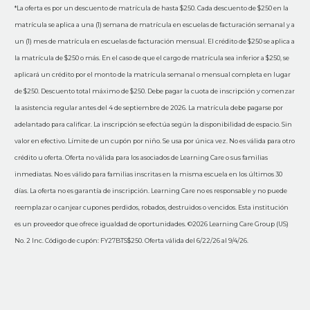
*La oferta es por un descuento de matrícula de hasta $250. Cada descuento de $250 en la
matrícula se aplica a una (1) semana de matrícula en escuelas de facturación semanal y a
un (1) mes de matrícula en escuelas de facturación mensual. El crédito de $250 se aplica a
la matrícula de $250 o más. En el caso de que el cargo de matrícula sea inferior a $250, se
aplicará un crédito por el monto de la matrícula semanal o mensual completa en lugar
de $250. Descuento total máximo de $250. Debe pagar la cuota de inscripción y comenzar
la asistencia regular antes del 4 de septiembre de 2026. La matrícula debe pagarse por
adelantado para calificar. La inscripción se efectúa según la disponibilidad de espacio. Sin
valor en efectivo. Límite de un cupón por niño. Se usa por única vez. No es válida para otro
crédito u oferta. Oferta no válida para los asociados de Learning Care o sus familias
inmediatas. No es válido para familias inscritas en la misma escuela en los últimos 30
días. La oferta no es garantía de inscripción. Learning Care no es responsable y no puede
reemplazar o canjear cupones perdidos, robados, destruidos o vencidos. Esta institución
es un proveedor que ofrece igualdad de oportunidades. ©2026 Learning Care Group (US)
No. 2 Inc. Código de cupón: FY27BTS$250. Oferta válida del 6/22/26 al 9/4/26.