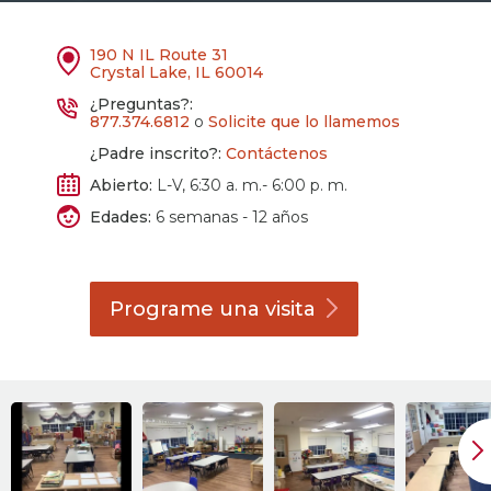
190 N IL Route 31
Crystal Lake, IL 60014
¿Preguntas?:
877.374.6812
o
Solicite que lo llamemos
¿Padre inscrito?:
Contáctenos
Abierto:
L-V, 6:30 a. m.- 6:00 p. m.
Edades:
6 semanas - 12 años
Programe una
visita