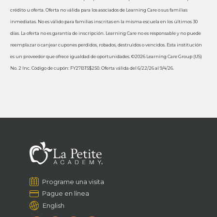
crédito u oferta. Oferta no válida para los asociados de Learning Care o sus familias
inmediatas. No es válido para familias inscritas en la misma escuela en los últimos 30
días. La oferta no es garantía de inscripción. Learning Care no es responsable y no puede
reemplazar o canjear cupones perdidos, robados, destruidos o vencidos. Esta institución
es un proveedor que ofrece igualdad de oportunidades. ©2026 Learning Care Group (US)
No. 2 Inc. Código de cupón: FY27BTS$250. Oferta válida del 6/22/26 al 9/4/26.
Programe una visita
Pague en línea
English