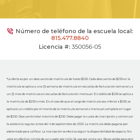
Número de teléfono de la escuela local:
815.477.8840
Licencia #:
350056-05
*La oferta es por un descuento de matrícula de hasta $250. Cada descuento de $250 en la
matrícula se aplica a una (1) semana de matrícula en escuelas de facturación semanal y a
un (1) mes de matrícula en escuelas de facturación mensual. El crédito de $250 se aplica a
la matrícula de $250 o más. En el caso de que el cargo de matrícula sea inferior a $250, se
aplicará un crédito por el monto de la matrícula semanal o mensual completa en lugar
de $250. Descuento total máximo de $250. Debe pagar la cuota de inscripción y comenzar
la asistencia regular antes del 4 de septiembre de 2026. La matrícula debe pagarse por
adelantado para calificar. La inscripción se efectúa según la disponibilidad de espacio. Sin
valor en efectivo. Límite de un cupón por niño. Se usa por única vez. No es válida para otro