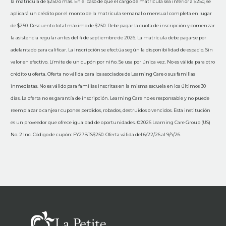
la matrícula de $250 o más. En el caso de que el cargo de matrícula sea inferior a $250, se
aplicará un crédito por el monto de la matrícula semanal o mensual completa en lugar
de $250. Descuento total máximo de $250. Debe pagar la cuota de inscripción y comenzar
la asistencia regular antes del 4 de septiembre de 2026. La matrícula debe pagarse por
adelantado para calificar. La inscripción se efectúa según la disponibilidad de espacio. Sin
valor en efectivo. Límite de un cupón por niño. Se usa por única vez. No es válida para otro
crédito u oferta. Oferta no válida para los asociados de Learning Care o sus familias
inmediatas. No es válido para familias inscritas en la misma escuela en los últimos 30
días. La oferta no es garantía de inscripción. Learning Care no es responsable y no puede
reemplazar o canjear cupones perdidos, robados, destruidos o vencidos. Esta institución
es un proveedor que ofrece igualdad de oportunidades. ©2026 Learning Care Group (US)
No. 2 Inc. Código de cupón: FY27BTS$250. Oferta válida del 6/22/26 al 9/4/26.