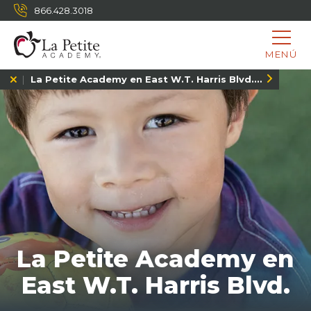
866.428.3018
MENÚ
La Petite Academy en East W.T. Harris Blvd., NC
La Petite Academy en
East W.T. Harris Blvd.