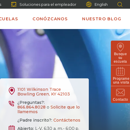
s
Soluciones para el empleador
English
CUELAS
CONÓZCANOS
NUESTRO BLOG
Busque
su
escuela
Programe
una visita
1101 Wilkinson Trace
Bowling Green, KY 42103
Contacto
¿Preguntas?:
866.864.8028
o
Solicite que lo
llamemos
¿Padre inscrito?:
Contáctenos
Abierto:
L-V, 6:30 a. m.- 6:00 p.