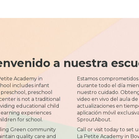
envenido a nuestra escu
 Petite Academy in
Estamos comprometidos
hool includes infant
durante todo el día mient
ly preschool, preschool
nuestro cuidado. Obteng
nter is not a traditional
video en vivo del aula de
oviding educational child
actualizaciones en tiemp
learning experiences
aplicación móvil exclusiva
ildren for school.
SproutAbout.
wling Green community
Call or visit today to set
aintain quality care and
La Petite Academy in Bow