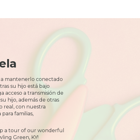
ela
 a mantenerlo conectado
ras su hijo está bajo
a acceso a transmisión de
 su hijo, además de otras
o real, con nuestra
 para familias,
 up a tour of our wonderful
ling Green, KY!