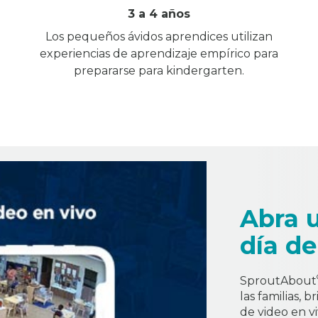
3 a 4 años
Los pequeños ávidos aprendices utilizan
experiencias de aprendizaje empírico para
prepararse para kindergarten.
Abra 
día de
SproutAbout
las familias, 
de video en vi