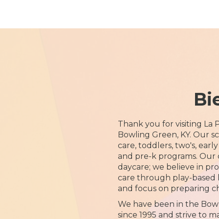
Bi
Thank you for visiting La
Bowling Green, KY. Our sc
care, toddlers, two's, ear
and pre-k programs. Our ce
daycare; we believe in pr
care through play-based 
and focus on preparing ch
We have been in the Bo
since 1995 and strive to m