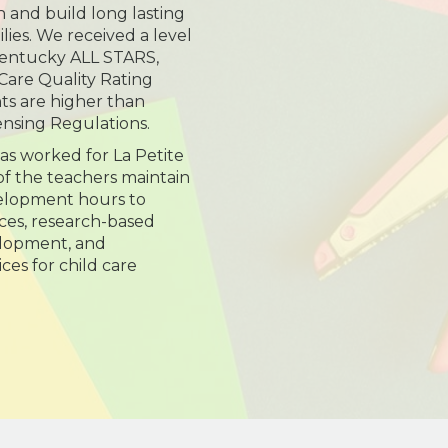
n and build long lasting
ilies. We received a level
 Kentucky ALL STARS,
 Care Quality Rating
ts are higher than
ensing Regulations.
has worked for La Petite
 of the teachers maintain
elopment hours to
ces, research-based
elopment, and
es for child care