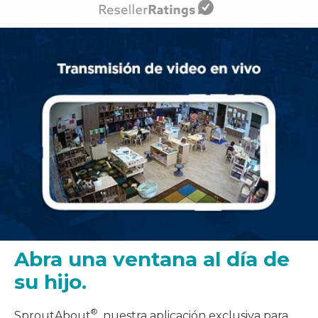
Abra una ventana al día de
su hijo.
®
SproutAbout
, nuestra aplicación exclusiva para