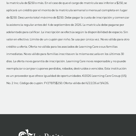
la matrícula de $250 o más. En el caso de que el cargo de matrícula sea inferior a $250, se
aplicará un crédito por el monto de la matrícula semanal o mensual completa en lugar
de $250. Descuento total máximo de $250. Debe pagar la cuota de inscripción y comenzar
la asistencia regular antes del 4 de septiembre de 2026. La matrícula debe pagarse por
adelantado para calificar. La inscripción se efectúa según la disponibilidad de espacio. Sin
valor en efectivo. Límite de un cupón por niño. Se usa por única vez. No es válida para otro
crédito u oferta. Oferta no válida para los asociados de Learning Care o sus familias
inmediatas. No es válido para familias inscritas en la misma escuela en los últimos 30
días. La oferta no es garantía de inscripción. Learning Care no es responsable y no puede
reemplazar o canjear cupones perdidos, robados, destruidos o vencidos. Esta institución
es un proveedor que ofrece igualdad de oportunidades. ©2026 Learning Care Group (US)
No. 2 Inc. Código de cupón: FY27BTS$250. Oferta válida del 6/22/26 al 9/4/26.