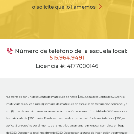
o solicite que lo llamemos
Número de teléfono de la escuela local:
515.964.9491
Licencia #:
4177000146
*La oferta es por un descuento de matrícula de hasta $250. Cada descuento de $250 en la
matrícula se aplica a una (1) semana de matrícula en escuelas de facturación semanal y a
un (1) mes de matrícula en escuelas de facturación mensual. El crédito de $250 se aplica a
la matrícula de $250 o más. En el caso de que el cargo de matrícula sea inferior a $250, se
aplicará un crédito por el monto de la matrícula semanal o mensual completa en lugar
de $250. Descuento total máximo de $250. Debe pagar la cuota de inscripción y comenzar