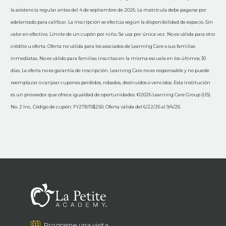
la asistencia regular antes del 4 de septiembre de 2026. La matrícula debe pagarse por
adelantado para calificar. La inscripción se efectúa según la disponibilidad de espacio. Sin
valor en efectivo. Límite de un cupón por niño. Se usa por única vez. No es válida para otro
crédito u oferta. Oferta no válida para los asociados de Learning Care o sus familias
inmediatas. No es válido para familias inscritas en la misma escuela en los últimos 30
días. La oferta no es garantía de inscripción. Learning Care no es responsable y no puede
reemplazar o canjear cupones perdidos, robados, destruidos o vencidos. Esta institución
es un proveedor que ofrece igualdad de oportunidades. ©2026 Learning Care Group (US)
No. 2 Inc. Código de cupón: FY27BTS$250. Oferta válida del 6/22/26 al 9/4/26.
Programe una visita