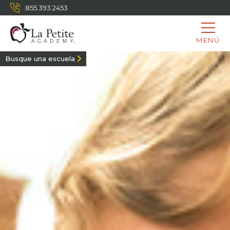
855.393.2453
MENÚ
Busque una escuela