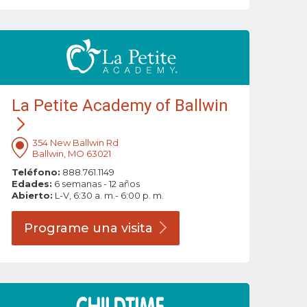
La Petite Academy of Ballwin
354 New Ballwin Rd
Ballwin, MO 63021
Teléfono:
888.761.1149
Edades:
6 semanas - 12 años
Abierto:
L-V, 6:30 a. m.- 6:00 p. m.
Programe una
visita