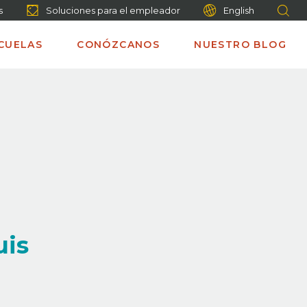
s
Soluciones para el empleador
English
CUELAS
CONÓZCANOS
NUESTRO BLOG
uis