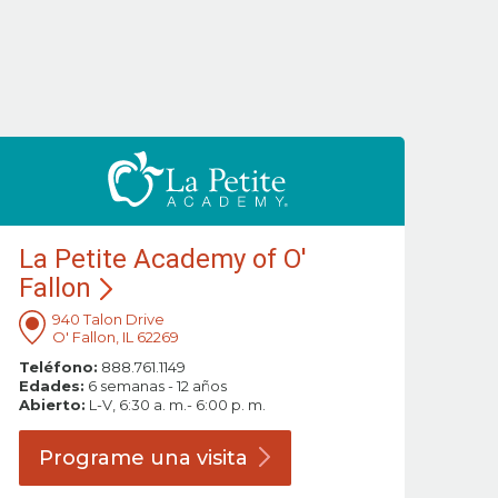
La Petite Academy of O'
Fallon
940 Talon Drive
O' Fallon, IL 62269
Teléfono:
888.761.1149
Edades:
6 semanas - 12 años
Abierto:
L-V, 6:30 a. m.- 6:00 p. m.
Programe una
visita