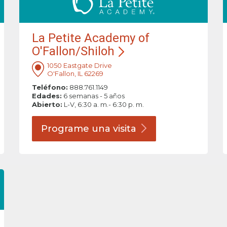
La Petite Academy of
O'Fallon/Shiloh
1050 Eastgate Drive
O'Fallon, IL 62269
Teléfono:
888.761.1149
Edades:
6 semanas - 5 años
Abierto:
L-V, 6:30 a. m.- 6:30 p. m.
Programe una
visita