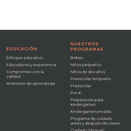
NUESTROS
EDUCACIÓN
PROGRAMAS
Enfoque educativo
Bebés
Educadores y experiencia
Niños pequeños
Compromiso con la
Niños de dos años
calidad
Preescolar temprano
Ambiente de aprendizaje
Preescolar
Pre-K
Preparación para
kindergarten
Kindergarten privado
Programa de cuidado
antes y después de clases
Cuidado "drop-in"