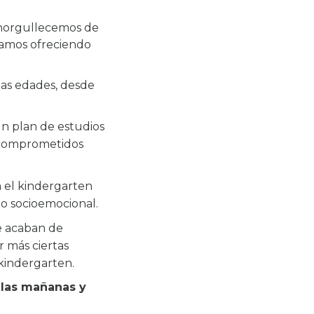
enorgullecemos de
zamos ofreciendo
tas edades, desde
n plan de estudios
s comprometidos
a el kindergarten
lo socioemocional.
e acaban de
r más ciertas
 kindergarten.
 las mañanas y