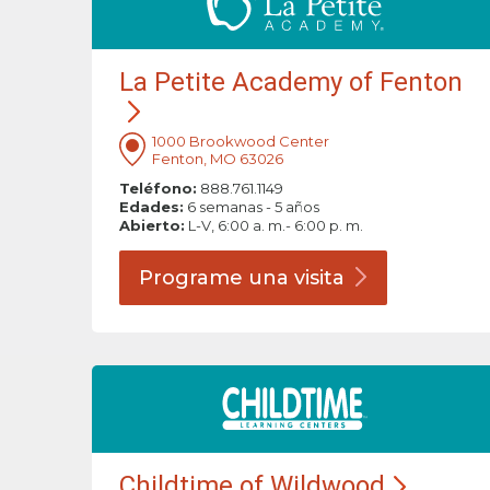
La Petite Academy of Fenton
1000 Brookwood Center
Fenton, MO 63026
Teléfono:
888.761.1149
Edades:
6 semanas - 5 años
Abierto:
L-V, 6:00 a. m.- 6:00 p. m.
Programe una
visita
Childtime of Wildwood