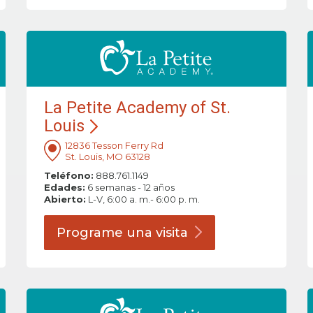
La Petite Academy of St.
Louis
12836 Tesson Ferry Rd
St. Louis, MO 63128
Teléfono:
888.761.1149
Edades:
6 semanas - 12 años
Abierto:
L-V, 6:00 a. m.- 6:00 p. m.
Programe una
visita