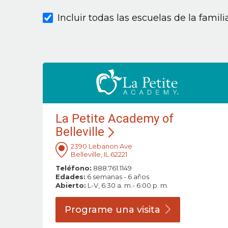
Incluir todas las escuelas de la famil
La Petite Academy of
Belleville
2390 Lebanon Ave
Belleville, IL 62221
Teléfono:
888.761.1149
Edades:
6 semanas - 6 años
Abierto:
L-V, 6:30 a. m.- 6:00 p. m.
Programe una
visita