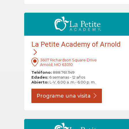
La Petite Academy of Arnold
3607 Richardson Square Drive
Arnold, MO 63010
Teléfono:
888.761.1149
Edades:
6 semanas - 12 años
Abierto:
L-V, 6:00 a. m.- 6:00 p. m.
Programe una
visita