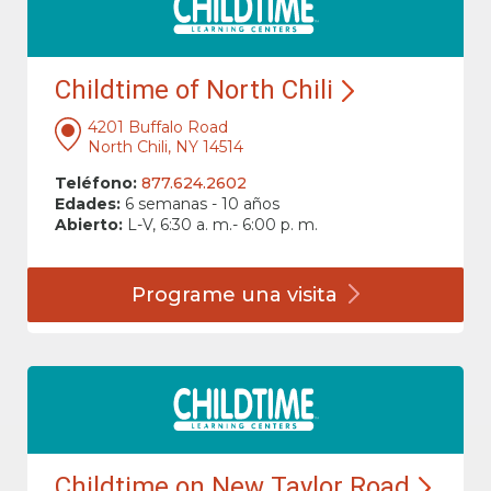
Childtime of North Chili
4201 Buffalo Road
North Chili, NY 14514
Teléfono:
877.624.2602
Edades:
6 semanas - 10 años
Abierto:
L-V, 6:30 a. m.- 6:00 p. m.
Programe una
visita
Childtime on New Taylor Road