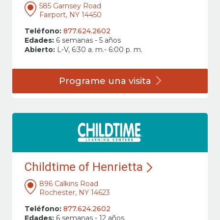
585 Garnsey Road
Fairport, NY 14450
Teléfono:
877.624.2602
Edades:
6 semanas - 5 años
Abierto:
L-V, 6:30 a. m.- 6:00 p. m.
Programe una
visita
Childtime of Henrietta
896 Calkins Road
Rochester, NY 14623
Teléfono:
877.624.2602
Edades:
6 semanas - 12 años