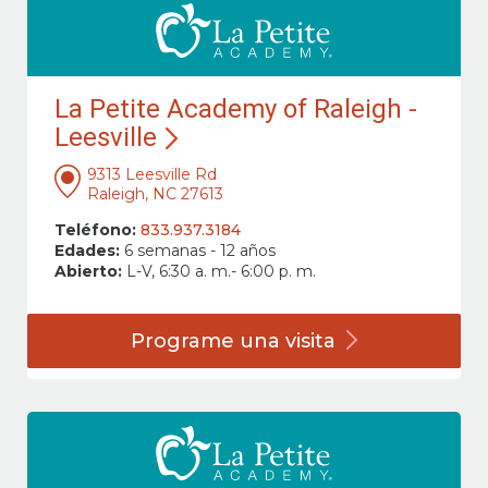
La Petite Academy of Raleigh -
Leesville
9313 Leesville Rd
Raleigh, NC 27613
Teléfono:
833.937.3184
Edades:
6 semanas - 12 años
Abierto:
L-V, 6:30 a. m.- 6:00 p. m.
Programe una
visita