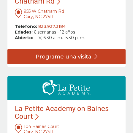
Chatham Rd
955 W Chatham Rd
Cary, NC 27511
Teléfono:
833.937.3184
Edades:
6 semanas - 12 años
Abierto:
L-V, 6:30 a. m.- 5:30 p. m.
Programe una
visita
La Petite Academy on Baines
Court
104 Baines Court
Cary, NC 27511