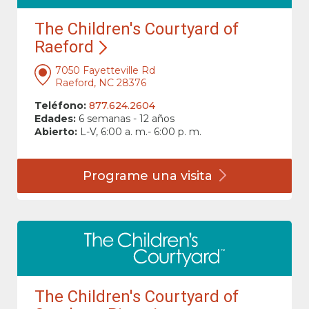
The Children's Courtyard of
Raeford
7050 Fayetteville Rd
Raeford, NC 28376
Teléfono:
877.624.2604
Edades:
6 semanas - 12 años
Abierto:
L-V, 6:00 a. m.- 6:00 p. m.
Programe una
visita
The Children's Courtyard of