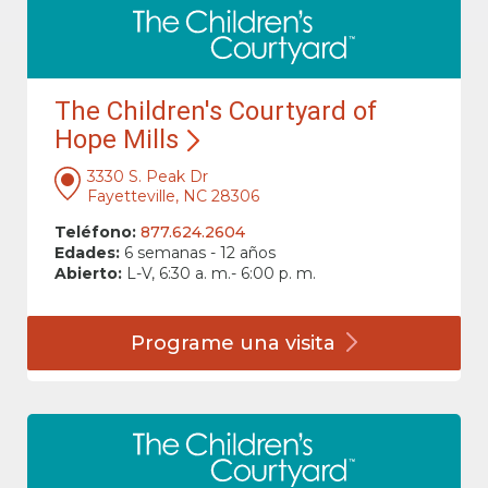
The Children's Courtyard of
Hope Mills
3330 S. Peak Dr
Fayetteville, NC 28306
Teléfono:
877.624.2604
Edades:
6 semanas - 12 años
Abierto:
L-V, 6:30 a. m.- 6:00 p. m.
Programe una
visita