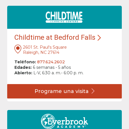
Childtime at Bedford Falls
2601 St. Paul's Square
Raleigh, NC 27614
Teléfono:
877.624.2602
Edades:
6 semanas - 5 años
Abierto:
L-V, 6:30 a. m.- 6:00 p. m.
Programe una
visita