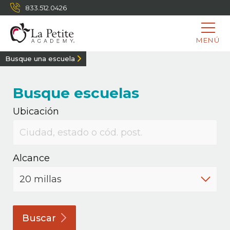
833.512.0426
MENÚ
Busque una escuela
Busque escuelas
Ubicación
Alcance
Buscar