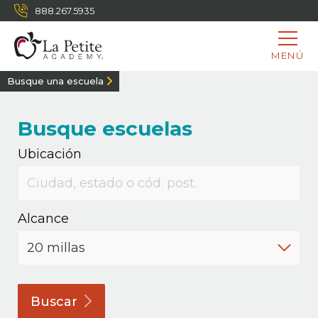
888.267.5935
MENÚ
Busque una escuela
Busque escuelas
Ubicación
Alcance
Buscar