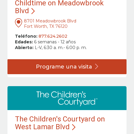
Childtime on Meadowbrook
Blvd
8701 Meadowbrook Blvd
Fort Worth, TX 76120
Teléfono:
877.624.2602
Edades:
6 semanas - 12 años
Abierto:
L-V, 6:30 a. m.- 6:00 p. m.
Programe una
visita
The Children's Courtyard on
West Lamar Blvd