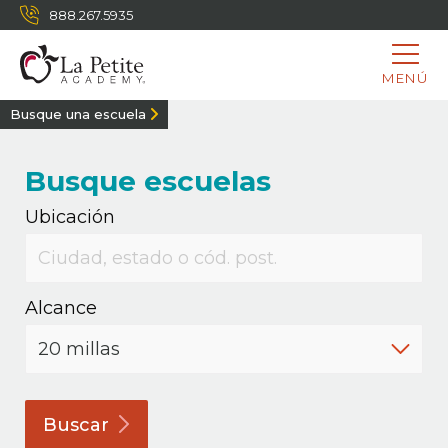
888.267.5935
MENÚ
Busque una escuela
Busque escuelas
Ubicación
Alcance
Buscar