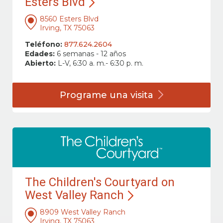
Esters Blvd
8560 Esters Blvd
Irving, TX 75063
Teléfono:
877.624.2604
Edades:
6 semanas - 12 años
Abierto:
L-V, 6:30 a. m.- 6:30 p. m.
Programe una
visita
The Children's Courtyard on
West Valley Ranch
8909 West Valley Ranch
Irving, TX 75063