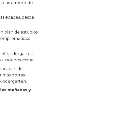
zamos ofreciendo
tas edades, desde
n plan de estudios
s comprometidos
a el kindergarten
lo socioemocional.
e acaban de
r más ciertas
 kindergarten.
 las mañanas y