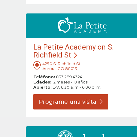
La Petite Academy on S.
Richfield St
4290 S. Richfield St
Aurora, CO 80013
Teléfono:
833.289.4324
Edades:
12 meses - 10 años
Abierto:
L-V, 6:30 a. m.- 6:00 p. m.
Programe una
visita