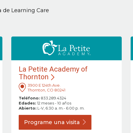
ia de Learning Care
La Petite Academy of
Thornton
3900 E 124th Ave.
Thornton, CO 80241
Teléfono:
833.289.4324
Edades:
12 meses - 10 años
Abierto:
L-V, 6:30 a. m.- 6:00 p. m.
Programe una
visita