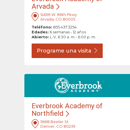
Arvada
14659 W. 86th Pkwy
Arvada, CO 80005
Teléfono:
855.437.3254
Edades:
6 semanas - 12 años
Abierto:
L-V, 6:30 a. m.- 6:00 p. m.
Programe una
visita
Everbrook Academy of
Northfield
5668 Beeler St
Denver, CO 80239