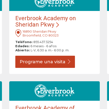
Everbrook Academy on
Sheridan Pkwy
16890 Sheridan Pkwy
Broomfield, CO 80023
Teléfono:
855.437.3254
Edades:
6 meses - 6 años
Abierto:
L-V, 6:30 a. m.- 6:00 p. m.
Programe una
visita
Everbrook Academy of