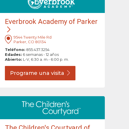
Everbrook Academy of Parker
9544 Twenty Mile Rd
Parker, CO 80134
Teléfono:
855.437.3254
Edades:
6 semanas - 12 años
Abierto:
L-V, 6:30 a. m.- 6:00 p. m.
Programe una
visita
The Children's Courtyard of