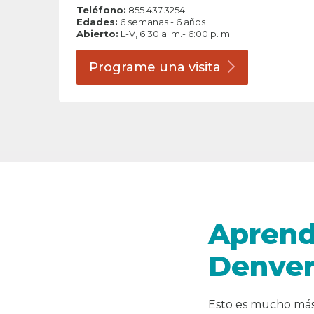
Teléfono:
855.437.3254
Edades:
6 semanas - 6 años
Abierto:
L-V, 6:30 a. m.- 6:00 p. m.
Programe una
visita
Aprend
Denver
Esto es mucho más