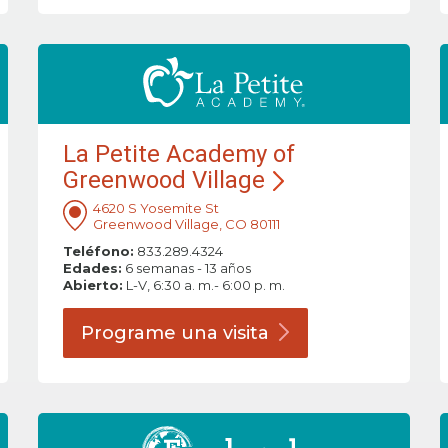
La Petite Academy of
Greenwood Village
4620 S Yosemite St
Greenwood Village, CO 80111
Teléfono:
833.289.4324
Edades:
6 semanas - 13 años
Abierto:
L-V, 6:30 a. m.- 6:00 p. m.
Programe una
visita