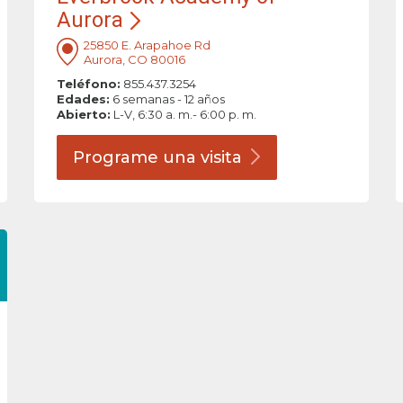
Aurora
25850 E. Arapahoe Rd
Aurora, CO 80016
Teléfono:
855.437.3254
Edades:
6 semanas - 12 años
Abierto:
L-V, 6:30 a. m.- 6:00 p. m.
Programe una
visita