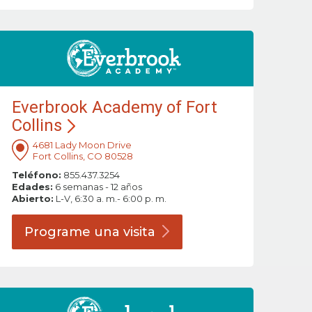
Everbrook Academy of Fort
Collins
4681 Lady Moon Drive
Fort Collins, CO 80528
Teléfono:
855.437.3254
Edades:
6 semanas - 12 años
Abierto:
L-V, 6:30 a. m.- 6:00 p. m.
Programe una
visita