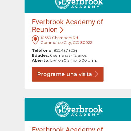
Everbrook Academy of
Reunion
10550 Chambers Rd
Commerce City, CO 80022
Teléfono:
855.437.3254
Edades:
6 semanas - 12 años
Abierto:
L-V, 6:30 a. m.- 6:00 p. m.
Programe una
visita
Everbrook Academy of