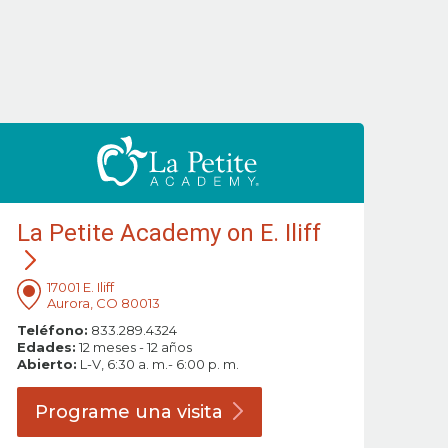
La Petite Academy on E. Iliff
17001 E. Iliff
Aurora, CO 80013
Teléfono:
833.289.4324
Edades:
12 meses - 12 años
Abierto:
L-V, 6:30 a. m.- 6:00 p. m.
Programe una
visita