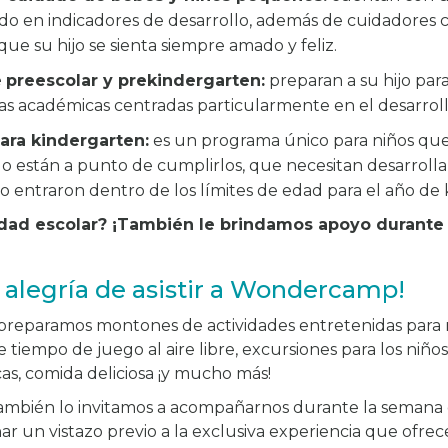
ado en indicadores de desarrollo, además de cuidadore
ue su hijo se sienta siempre amado y feliz.
e
preescolar y prekindergarten:
preparan a su hijo par
as académicas centradas particularmente en el desarrol
ara kindergarten:
es un programa único para niños qu
 o están a punto de cumplirlos, que necesitan desarrolla
no entraron dentro de los límites de edad para el año de
edad escolar? ¡También le brindamos apoyo durante
 alegría de asistir a Wondercamp!
 preparamos montones de actividades entretenidas para n
tiempo de juego al aire libre, excursiones para los niño
cas, comida deliciosa ¡y mucho más!
también lo invitamos a acompañarnos durante la semana 
ar un vistazo previo a la exclusiva experiencia que ofre