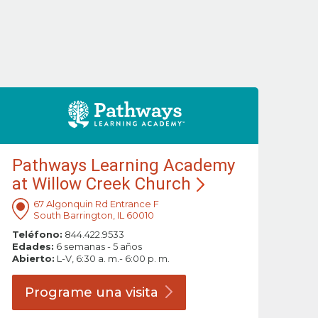
Pathways Learning Academy
at Willow Creek Church
67 Algonquin Rd Entrance F
South Barrington, IL 60010
Teléfono:
844.422.9533
Edades:
6 semanas - 5 años
Abierto:
L-V, 6:30 a. m.- 6:00 p. m.
Programe una
visita