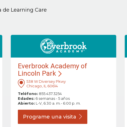
ia de Learning Care
Everbrook Academy of
Lincoln Park
538 W Diversey Pkwy
Chicago, IL 60614
Teléfono:
855.437.3254
Edades:
6 semanas - 5 años
Abierto:
L-V, 6:30 a. m.- 6:00 p. m.
Programe una
visita