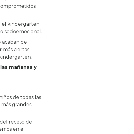
s comprometidos
a el kindergarten
lo socioemocional.
e acaban de
r más ciertas
 kindergarten.
 las mañanas y
iños de todas las
s más grandes,
del receso de
cemos en el