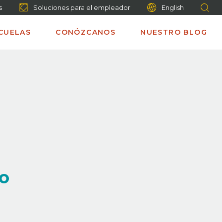
s
Soluciones para el empleador
English
CUELAS
CONÓZCANOS
NUESTRO BLOG
go