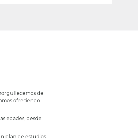
enorgullecemos de
zamos ofreciendo
tas edades, desde
n plan de estudios