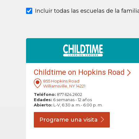
Incluir todas las escuelas de la famil
Childtime on Hopkins Road
855 Hopkins Road
Williamsville, NY 14221
Teléfono:
877.624.2602
Edades:
6 semanas - 12 años
Abierto:
L-V, 6:30 a. m.- 6:00 p. m.
Programe una
visita