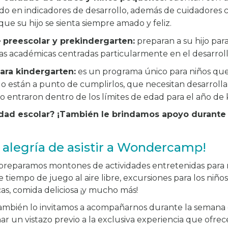
ado en indicadores de desarrollo, además de cuidadore
ue su hijo se sienta siempre amado y feliz.
e
preescolar y prekindergarten:
preparan a su hijo par
as académicas centradas particularmente en el desarrol
ara kindergarten:
es un programa único para niños qu
 o están a punto de cumplirlos, que necesitan desarrolla
no entraron dentro de los límites de edad para el año de
edad escolar? ¡También le brindamos apoyo durante
 alegría de asistir a Wondercamp!
 preparamos montones de actividades entretenidas para n
tiempo de juego al aire libre, excursiones para los niño
cas, comida deliciosa ¡y mucho más!
también lo invitamos a acompañarnos durante la semana 
ar un vistazo previo a la exclusiva experiencia que ofre