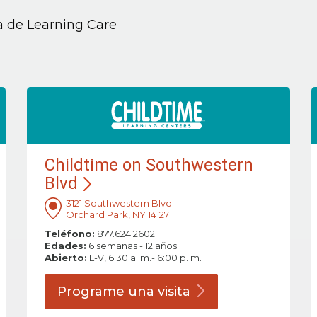
ia de Learning Care
Childtime on Southwestern
Blvd
3121 Southwestern Blvd
Orchard Park, NY 14127
Teléfono:
877.624.2602
Edades:
6 semanas - 12 años
Abierto:
L-V, 6:30 a. m.- 6:00 p. m.
Programe una
visita