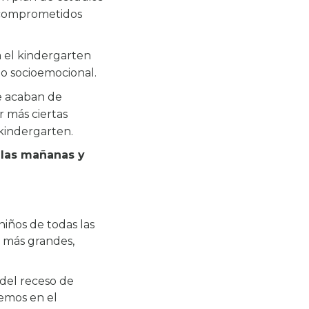
s comprometidos
a el kindergarten
lo socioemocional.
e acaban de
r más ciertas
 kindergarten.
 las mañanas y
iños de todas las
s más grandes,
del receso de
cemos en el