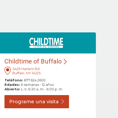
Childtime of Buffalo
3429 Harlem Rd
Buffalo, NY 14225
Teléfono:
877.624.2602
Edades:
6 semanas - 12 años
Abierto:
L-V, 6:30 a. m.- 6:00 p. m.
Programe una
visita