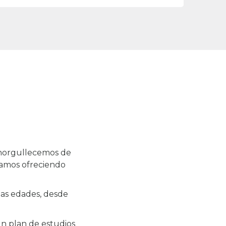
enorgullecemos de
zamos ofreciendo
tas edades, desde
n plan de estudios