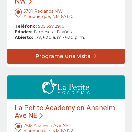
NW
5701 Redlands NW
Albuquerque, NM 87120
Teléfono:
505.557.2910
Edades:
12 meses - 12 años
Abierto:
L-V, 6:30 a. m.- 6:30 p. m.
Programe una
visita
La Petite Academy on Anaheim
Ave NE
7615 Anaheim Ave NE
Albuquerque, NM 87122