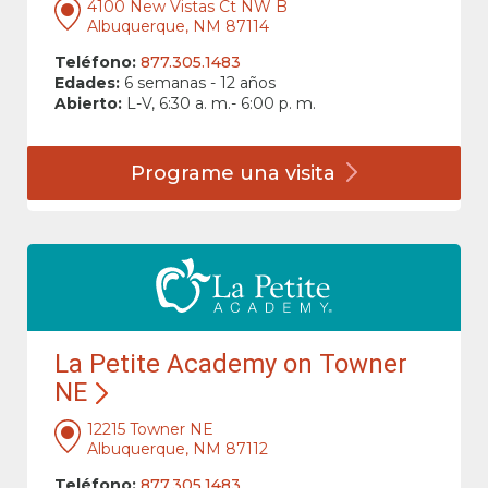
4100 New Vistas Ct NW B
Albuquerque, NM 87114
Teléfono:
877.305.1483
Edades:
6 semanas - 12 años
Abierto:
L-V, 6:30 a. m.- 6:00 p. m.
Programe una
visita
La Petite Academy on Towner
NE
12215 Towner NE
Albuquerque, NM 87112
Teléfono:
877.305.1483