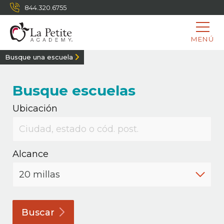
844.320.6755
MENÚ
Busque una escuela
Busque escuelas
Ubicación
Alcance
Buscar