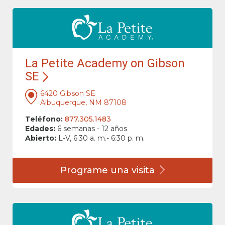
La Petite Academy on Gibson
SE
6420 Gibson SE
Albuquerque, NM 87108
Teléfono:
877.305.1483
Edades:
6 semanas - 12 años
Abierto:
L-V, 6:30 a. m.- 6:30 p. m.
Programe una
visita