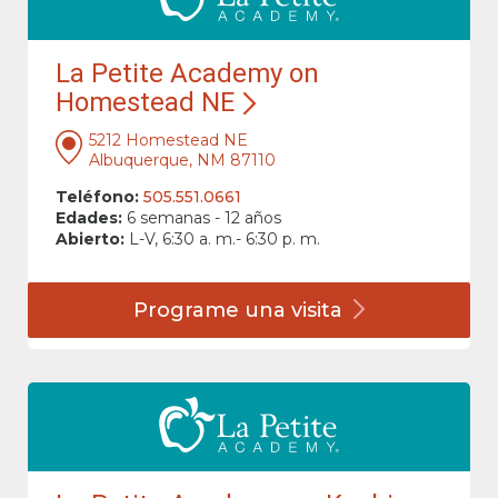
La Petite Academy on
Homestead NE
5212 Homestead NE
Albuquerque, NM 87110
Teléfono:
505.551.0661
Edades:
6 semanas - 12 años
Abierto:
L-V, 6:30 a. m.- 6:30 p. m.
Programe una
visita